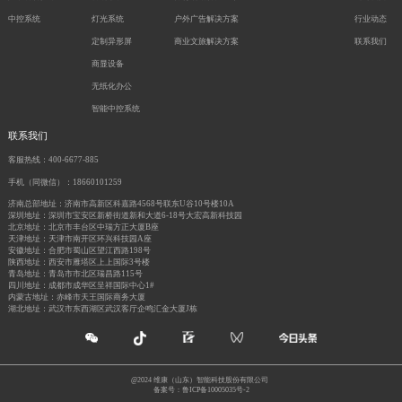
中控系统
灯光系统
户外广告解决方案
行业动态
定制异形屏
商业文旅解决方案
联系我们
商显设备
无纸化办公
智能中控系统
联系我们
客服热线：400-6677-885
手机（同微信）：18660101259
济南总部地址：济南市高新区科嘉路4568号联东U谷10号楼10A
深圳地址：深圳市宝安区新桥街道新和大道6-18号大宏高新科技园
北京地址：北京市丰台区中瑞方正大厦B座
天津地址：天津市南开区环兴科技园A座
安徽地址：合肥市蜀山区望江西路198号
陕西地址：西安市雁塔区上上国际3号楼
青岛地址：青岛市市北区瑞昌路115号
四川地址：成都市成华区呈祥国际中心1#
内蒙古地址：赤峰市天王国际商务大厦
湖北地址：武汉市东西湖区武汉客厅企鸣汇金大厦J栋
@2024 维康（山东）智能科技股份有限公司
备案号：鲁ICP备10005035号-2