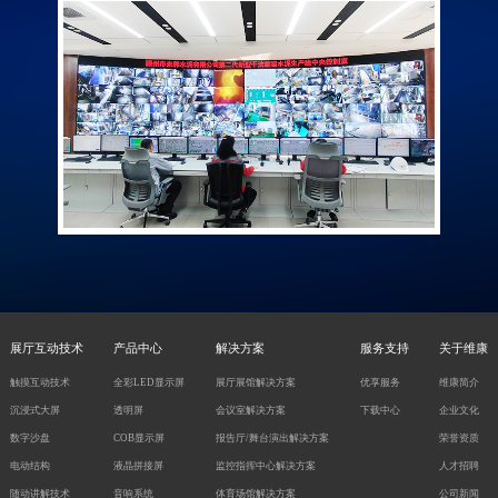
展厅互动技术
产品中心
解决方案
服务支持
关于维康
触摸互动技术
全彩LED显示屏
展厅展馆解决方案
优享服务
维康简介
沉浸式大屏
透明屏
会议室解决方案
下载中心
企业文化
数字沙盘
COB显示屏
报告厅/舞台演出解决方案
荣誉资质
电动结构
液晶拼接屏
监控指挥中心解决方案
人才招聘
随动讲解技术
音响系统
体育场馆解决方案
公司新闻