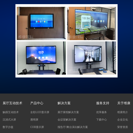
展厅互动技术
产品中心
解决方案
服务支持
关于维康
触摸互动技术
全彩LED显示屏
展厅展馆解决方案
优享服务
维康简介
沉浸式大屏
透明屏
会议室解决方案
下载中心
企业文化
数字沙盘
COB显示屏
报告厅/舞台演出解决方案
荣誉资质