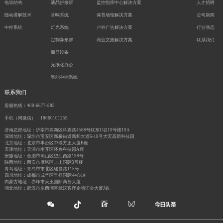
电动结构
液晶拼接屏
监控指挥中心解决方案
人才招聘
随动讲解技术
音响系统
体育场馆解决方案
公司新闻
中控系统
灯光系统
户外广告解决方案
行业动态
定制异形屏
商业文旅解决方案
联系我们
商显设备
无纸化办公
智能中控系统
联系我们
客服热线：400-6677-885
手机（同微信）：18660101259
济南总部地址：济南市高新区科嘉路4568号联东U谷10号楼10A
深圳地址：深圳市宝安区新桥街道新和大道6-18号大宏高新科技园
北京地址：北京市丰台区中瑞方正大厦B座
天津地址：天津市南开区环兴科技园A座
安徽地址：合肥市蜀山区望江西路198号
陕西地址：西安市雁塔区上上国际3号楼
青岛地址：青岛市市北区瑞昌路115号
四川地址：成都市成华区呈祥国际中心1#
内蒙古地址：赤峰市天王国际商务大厦
湖北地址：武汉市东西湖区武汉客厅企鸣汇金大厦J栋