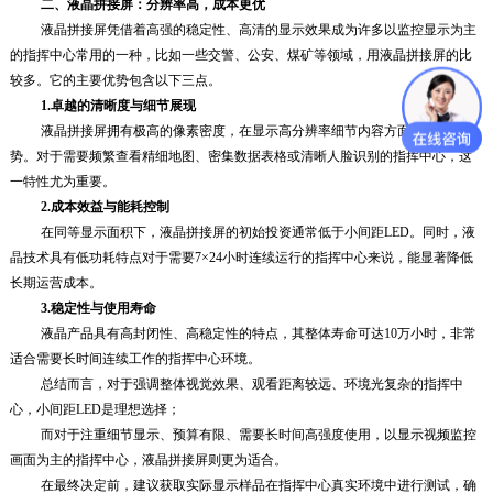
二、
液晶拼接屏：分辨率高，成本更优
液晶拼接屏凭借着高强的稳定性、高清的显示效果成为许多以监控显示为主
的指挥中心常用的一种，比如一些交警、公安、煤矿等领域，用液晶拼接屏的比
较多。它的主要优势包含以下三点。
1.
卓越的清晰度与细节展现
液晶拼接屏拥有极高的像素密度，在显示高分辨率细节内容方面具有天然优
势。对于需要频繁查看精细地图、密集数据表格或清晰人脸识别的指挥中心，这
一特性尤为重要。
2.
成本效益与能耗控制
在同等显示面积下，液晶拼接屏的初始投资通常低于小间距LED。同时，液
晶技术具有低功耗特点对于需要7×24小时连续运行的指挥中心来说，能显著降低
长期运营成本。
3.
稳定性与使用寿命
液晶产品具有高封闭性、高稳定性的特点，其整体寿命可达10万小时，非常
适合需要长时间连续工作的指挥中心环境。
总结而言，对于强调整体视觉效果、观看距离较远、环境光复杂的指挥中
心，小间距LED是理想选择；
而对于注重细节显示、预算有限、需要长时间高强度使用，以显示视频监控
画面为主的指挥中心，液晶拼接屏则更为适合。
在最终决定前，建议获取实际显示样品在指挥中心真实环境中进行测试，确