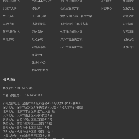
触摸互动技术
全彩LED显示屏
展厅展馆解决方案
优享服务
维康简介
沉浸式大屏
透明屏
会议室解决方案
下载中心
企业文化
数字沙盘
COB显示屏
报告厅/舞台演出解决方案
荣誉资质
电动结构
液晶拼接屏
监控指挥中心解决方案
人才招聘
随动讲解技术
音响系统
体育场馆解决方案
公司新闻
中控系统
灯光系统
户外广告解决方案
行业动态
定制异形屏
商业文旅解决方案
联系我们
商显设备
无纸化办公
智能中控系统
联系我们
客服热线：400-6677-885
手机（同微信）：18660101259
济南总部地址：济南市高新区科嘉路4568号联东U谷10号楼10A
深圳地址：深圳市宝安区新桥街道新和大道6-18号大宏高新科技园
北京地址：北京市丰台区中瑞方正大厦B座
天津地址：天津市南开区环兴科技园A座
安徽地址：合肥市蜀山区望江西路198号
陕西地址：西安市雁塔区上上国际3号楼
青岛地址：青岛市市北区瑞昌路115号
四川地址：成都市成华区呈祥国际中心1#
内蒙古地址：赤峰市天王国际商务大厦