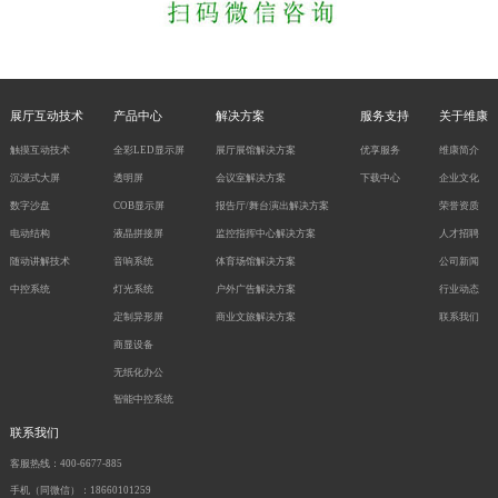
展厅互动技术
产品中心
解决方案
服务支持
关于维康
触摸互动技术
全彩LED显示屏
展厅展馆解决方案
优享服务
维康简介
沉浸式大屏
透明屏
会议室解决方案
下载中心
企业文化
数字沙盘
COB显示屏
报告厅/舞台演出解决方案
荣誉资质
电动结构
液晶拼接屏
监控指挥中心解决方案
人才招聘
随动讲解技术
音响系统
体育场馆解决方案
公司新闻
中控系统
灯光系统
户外广告解决方案
行业动态
定制异形屏
商业文旅解决方案
联系我们
商显设备
无纸化办公
智能中控系统
联系我们
客服热线：400-6677-885
手机（同微信）：18660101259