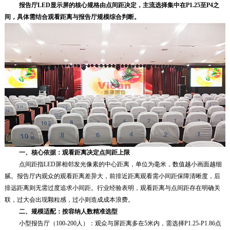
报告厅LED显示屏的核心规格由点间距决定，主流选择集中在P1.25至P4之
间，具体需结合观看距离与报告厅规模综合判断。
一、核心依据：观看距离决定点间距上限
点间距指LED屏相邻发光像素的中心距离，单位为毫米，数值越小画面越细
腻。报告厅内观众的观看距离差异大，前排近距离观看需小间距保障清晰度，后
排远距离则无需过度追求小间距。行业经验表明，观看距离与点间距存在明确关
联，过大会出现颗粒感，过小则造成成本浪费。
二、规模适配：按容纳人数精准选型
小型报告厅（100-200人）：观众与屏距离多在5米内，需选择P1.25-P1.86点