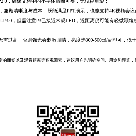
8-P2.0，确保文档中的小字体清晰可辨，无模糊重影；
2.5即可，兼顾清晰度与成本，既能满足PPT演示，也能支持4K视频会
5-P3.0，但需注意P3已接近常规LED，近距离仍可能有轻微颗粒
高，否则强光会刺激眼睛，亮度选300-500cd/㎡即可，低于3
议室的面积以及观看距离等客观因素，建议用户先明确空间、用途和预算，
）