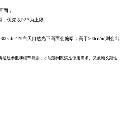
议画面；
感，优先以P2.5为上限。
00cd/㎡在白天自然光下画面会偏暗，高于500cd/㎡则会出
再通过参数和细节筛选，才能选到既满足使用需求、又兼顾长期性