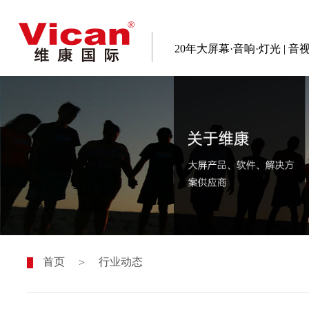
20年大屏幕·音响·灯光 | 
首页
行业动态
>