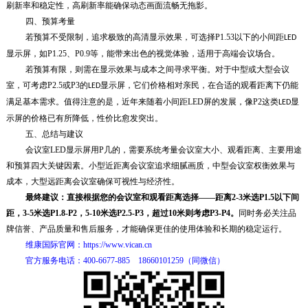
刷新率和稳定性，高刷新率能确保动态画面流畅无拖影。
四、预算考量
若预算不受限制，追求极致的高清显示效果，可选择P1.53以下的小间距
LED
显示屏，如P1.25、P0.9等，能带来出色的视觉体验，适用于高端会议场合。
若预算有限，则需在显示效果与成本之间寻求平衡。对于中型或大型会议
室，可考虑P2.5或P3的
显示屏，它们价格相对亲民，在合适的观看距离下仍能
LED
满足基本需求。值得注意的是，近年来随着小间距LED屏的发展，像P2这类
显
LED
示屏
的价格已有所降低，性价比愈发突出。
五、总结与建议
会议室LED显示屏用P几的
，需要系统考量会议室大小、观看距离、主要用途
和预算四大关键因素。小型近距离会议室追求细腻画质，中型会议室权衡效果与
成本，大型远距离会议室确保可视性与经济性。
最终建议：直接根据您的会议室
和
观看距离选择——距离2-3米选P1.5以下间
距，3-5米选P1.8-P2，5-10米选P2.5-P3，超过10米则考虑P3-P4。
同时务必关注品
牌信誉、产品质量和售后服务，才能确保更佳的使用体验和长期的稳定运行。
维康国际官网：https://www.vican.cn
官方服务电话：400-6677-885 18660101259（同微信）