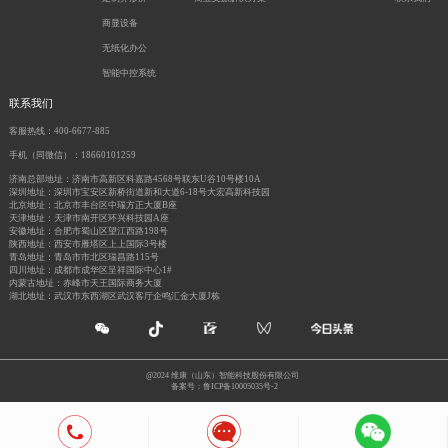
商显设备
无纸化办公
智能中控系统
联系我们
客服热线：400-6677-885
手机（同微信）：18660101259
济南总部地址：济南市高新区科嘉路4568号联东U谷10号楼10A
深圳地址：深圳市宝安区新桥街道新和大道6-18号大宏高新科技园
北京地址：北京市丰台区中瑞方正大厦B座
天津地址：天津市南开区环兴科技园A座
安徽地址：合肥市蜀山区望江西路198号
陕西地址：西安市雁塔区上上国际3号楼
青岛地址：青岛市市北区瑞昌路115号
四川地址：成都市成华区呈祥国际中心1#
内蒙古地址：赤峰市天王国际商务大厦
湖北地址：武汉市东西湖区武汉客厅企鸣汇金大厦J栋
@2024 维康（山东）智能科技股份有限公司
备案号：鲁ICP备10005035号-2