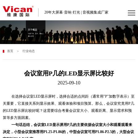
20年大屏幕·音响·灯光 | 音视频集成厂家
首页
行业动态
>
会议室用P几的LED显示屏比较好
2025-09-10
在选择会议室LED显示屏时，选择合适的点间距（通常用"P"加数字表示）至
关重要，它直接关系到显示效果、观看体验和项目预算。那么，会议室究竟用P几
的LED显示屏比较好呢？这需要综合考量会议室大小、观看距离、显示需求和预
算等多方面因素。
一句话
总结
，
会议室LED显示屏
用P几的
主要依据会议室大小和
观看
观看
来
决定
，小型会议室推荐
用
P1.25-P1.86
的
，中型会议室可
用
P1.86-P2.5
的
，大型会议