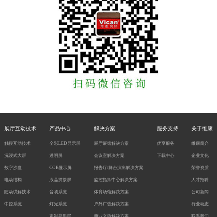
展厅互动技术
产品中心
解决方案
服务支持
关于维康
触摸互动技术
全彩LED显示屏
展厅展馆解决方案
优享服务
维康简介
沉浸式大屏
透明屏
会议室解决方案
下载中心
企业文化
数字沙盘
COB显示屏
报告厅/舞台演出解决方案
荣誉资质
电动结构
液晶拼接屏
监控指挥中心解决方案
人才招聘
随动讲解技术
音响系统
体育场馆解决方案
公司新闻
中控系统
灯光系统
户外广告解决方案
行业动态
定制异形屏
商业文旅解决方案
联系我们