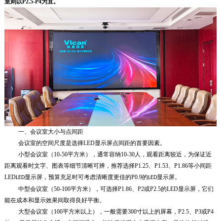
室则以P2.5-P4为宜
。
一、会议室大小与点间距
会议室的空间尺度是选择LED显示屏点间距的首要因素。
小型会议室（10-50平方米），通常容纳10-30人，观看距离较近，为保证近
距离观看时文字、图表等细节清晰可辨，推荐选择P1.25、P1.53、P1.86等小间距
LED
显示屏，预算充足时可考虑清晰度更佳的P0.9
的
显示屏
。
LED
LED
中型会议室（50-100平方米），可选择P1.86、P2或P2.5的LED显示屏，它们
能在成本和显示效果间取得良好平衡。
大型会议室（100平方米以上），一般需要300寸以上的屏幕，P2.5、P3或P4