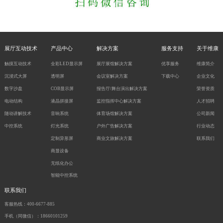
展厅互动技术
产品中心
解决方案
服务支持
关于维康
触摸互动技术
全彩LED显示屏
展厅展馆解决方案
优享服务
维康简介
沉浸式大屏
透明屏
会议室解决方案
下载中心
企业文化
数字沙盘
COB显示屏
报告厅/舞台演出解决方案
荣誉资质
电动结构
液晶拼接屏
监控指挥中心解决方案
人才招聘
随动讲解技术
音响系统
体育场馆解决方案
公司新闻
中控系统
灯光系统
户外广告解决方案
行业动态
定制异形屏
商业文旅解决方案
联系我们
商显设备
无纸化办公
智能中控系统
联系我们
客服热线：400-6677-885
手机（同微信）：18660101259