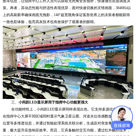
图等信息，让指挥
中心工作人员可以
获取无死角全景视野，快速做出应急调度决
策。再者，其动态性能与舒适性表现优异，面对快速切换的灾情画面，3840Hz以
上的高刷新率确保画面无拖影，140°超宽视角保证弧形坐席上的决策者都能获得
一致色彩体验，低亮高灰技术也有效保护了观看者的眼睛。
三、
小间距LED显示屏用于指挥中心功能更强大
在功能特性上，小间距LED显示屏同样表现出色。它支持多源信息融合，能
在指挥中心大屏不同区域同时显示气象卫星云图、河道水位传感数据、救援队伍
位置等多维度信息，并通过智能处理系统关联分析，生成应对突发事件的有效方
案，极大提升应急响应效率。而且，它具备触控交互功能，通过红外触控技术，