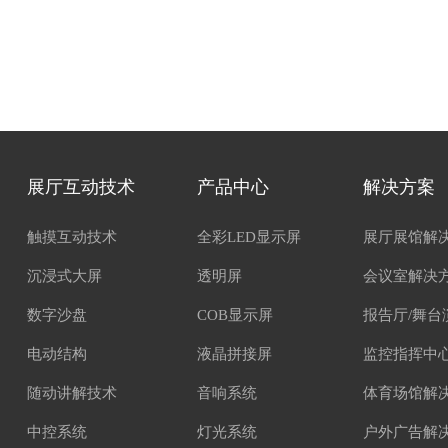
展厅互动技术
产品中心
解决方案
触摸互动技术
全彩LED显示屏
展厅展馆解
沉浸式大屏
透明屏
会议室解决
数字沙盘
COB显示屏
报告厅/舞台
电动结构
液晶拼接屏
监控指挥中
随动讲解技术
音响系统
体育场馆解
中控系统
灯光系统
户外广告解