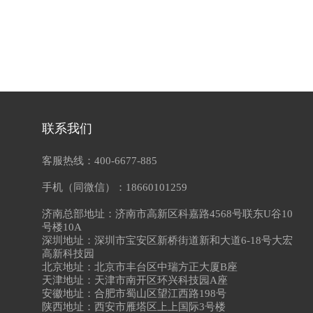
联系我们
客服热线：400-6677-885
手机（同微信）：18660101259
济南总部地址：济南市高新区科嘉路4568号联东U谷10
号楼10A
深圳地址：深圳市宝安区新桥街道新和大道6-18号大宏
高新科技园
北京地址：北京市丰台区中瑞方正大厦B座
天津地址：天津市南开区环兴科技园A座
安徽地址：合肥市蜀山区望江西路198号
陕西地址：西安市雁塔区上上国际3号楼