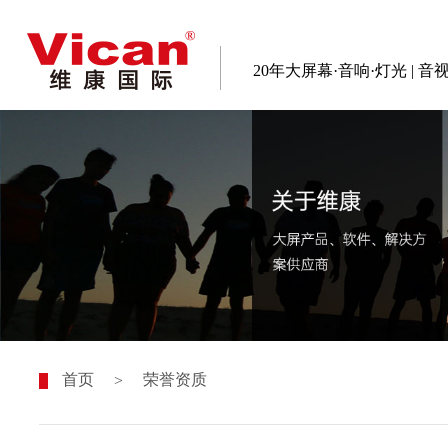
20年大屏幕·音响·灯光 | 
首页
荣誉资质
>