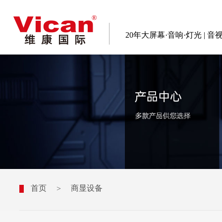
20年大屏幕·音响·灯光 | 
首页
商显设备
>