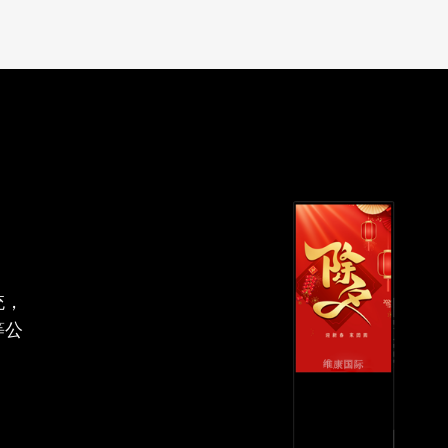
统，
等公