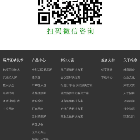
展厅互动技术
产品中心
解决方案
服务支持
关于维康
触摸互动技术
全彩LED显示屏
展厅展馆解决方案
优享服务
维康简介
沉浸式大屏
透明屏
会议室解决方案
下载中心
企业文化
数字沙盘
COB显示屏
报告厅/舞台演出解决方案
荣誉资质
电动结构
液晶拼接屏
监控指挥中心解决方案
人才招聘
随动讲解技术
音响系统
体育场馆解决方案
公司新闻
中控系统
灯光系统
户外广告解决方案
行业动态
定制异形屏
商业文旅解决方案
联系我们
商显设备
无纸化办公
智能中控系统