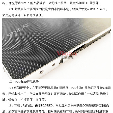
构，这也是粥
的产品以后，公司推出的又一款微小间距
显示屏。
P0.9375
LED
封装目前主要面向的就是室内小间距市场，箱体尺寸为
，
COB
600*337.5mm
采用超薄设计，安装更加轻便。
二、
产品优势
P0.78LED
：点间距更小，几乎接近于液晶屏的清晰度。
指的是点间距只有
毫
1
P0.78
0.78
米，已经非常小了，所以在显示图像时要更清楚，特别适合用在一些高端显示领
域，像会议、指挥调度、展厅等。
：节能，功耗低。由于
小间距显示屏采用的是
倒装结构封装而
2
P0.78LED
COB
成，所以它本身的功耗就非常低，相对来说更加节能，长时间开机显示时成本更