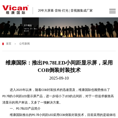
20年大屏幕·音响·灯光 | 音视频集成厂家
首页
公司新闻
>
维康国际：推出P0.78LED小间距显示屏，采用
COB倒装封装技术
2025-09-10
进入
年以来，随着
封装技术的迅速普及，维康国际也顺势推出了
2025
COB
的小间距
显示屏产品，进一步缩小了
的点间距，对于一些追求极致高
P0.78
LED
LED
清显示的用户来说，又多了一项解决方案。
一、
产品简介
P0.78LED
维康国际推出的
小间距
采用
倒装封装技术，目前采用的是箱体结
P0.78
LED
COB