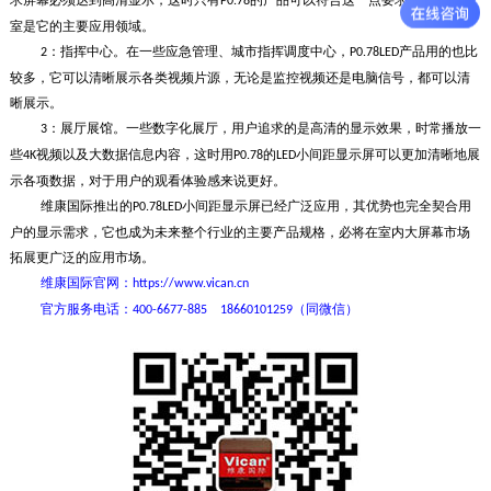
P0.78
室是它的主要应用领域。
：指挥中心。在一些应急管理、城市指挥调度中心，
产品用的也比
2
P0.78LED
较多，它可以清晰展示各类视频片源，无论是监控视频还是电脑信号，都可以清
晰展示。
：展厅展馆。一些数字化展厅，用户追求的是高清的显示效果，时常播放一
3
些
视频以及大数据信息内容，这时用
的
小间距显示屏可以更加清晰地展
4K
P0.78
LED
示各项数据，对于用户的观看体验感来说更好。
维康国际推出的
小间距显示屏已经广泛应用，其优势也完全契合用
P0.78LED
户的显示需求，它也成为未来整个行业的主要产品规格，必将在室内大屏幕市场
拓展更广泛的应用市场。
维康国际官网：
https://www.vican.cn
官方服务电话：
400-6677-885 18660101259（同微信）