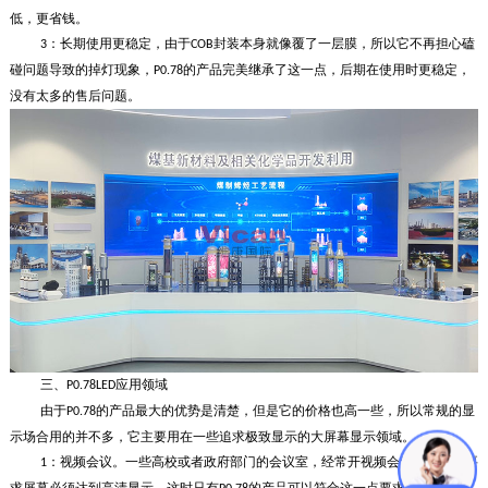
低，更省钱。
：长期使用更稳定，由于
封装本身就像覆了一层膜，所以它不再担心磕
3
COB
碰问题导致的掉灯现象，
的产品完美继承了这一点，后期在使用时更稳定，
P0.78
没有太多的售后问题。
三、
应用领域
P0.78LED
由于
的产品最大的优势是清楚，但是它的价格也高一些，所以常规的显
P0.78
示场合用的并不多，它主要用在一些追求极致显示的大屏幕显示领域。
：视频会议。一些高校或者政府部门的会议室，经常开视频会议，这时就要
1
求屏幕必须达到高清显示，这时只有
的产品可以符合这一点要求，所以会议