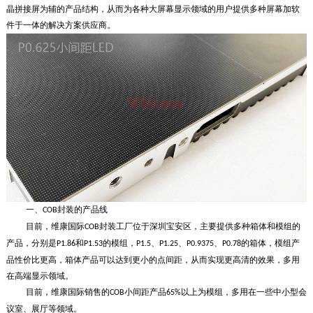
晶拼接屏为辅的产品结构，从而为各种大屏幕显示领域的用户提供多种屏幕加软
件于一体的解决方案供应商。
一、
封装的产品线
COB
目前，维康国际
封装工厂位于深圳宝安区，主要提供多种箱体和模组的
COB
产品，分别是
和
的模组，
、
、
、
的箱体，模组产
P1.86
P1.53
P1.5
P1.25
P0.9375
P0.78
品性价比更高，箱体产品可以达到更小的点间距，从而实现更高清的效果，多用
在高端显示领域。
目前，维康国际销售的
小间距产品
以上为模组，多用在一些中小型会
COB
65%
议室、展厅等领域。