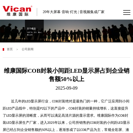
20年大屏幕·音响·灯光 | 音视频集成厂家
首页
公司新闻
>
维康国际COB封装小间距LED显示屏占到企业销
售额50%以上
2025-09-09
近几年的
显示屏行业，
封装绝对是最热门的一种，它广泛应用到小间
LED
COB
距
产品线中，特别是
以下的产品中，
封装的销量持续增长，这直接提升
LED
P2
COB
了
显示屏的清晰度，从而可以满足高清片源的显示需求。维康国际作为
封
LED
COB
装
显示屏生产厂家，进入
年以来，公司所销售的
封装的小间距
显示
LED
2025
COB
LED
屏已经占到企业销售额的
以上，逐渐形成了以
产品为主，常规全彩屏、液
50%
COB