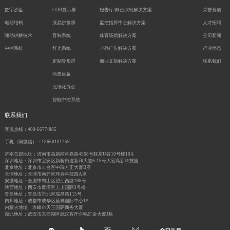
数字沙盘
COB显示屏
报告厅/舞台演出解决方案
荣誉资质
电动结构
液晶拼接屏
监控指挥中心解决方案
人才招聘
随动讲解技术
音响系统
体育场馆解决方案
公司新闻
中控系统
灯光系统
户外广告解决方案
行业动态
定制异形屏
商业文旅解决方案
联系我们
商显设备
无纸化办公
智能中控系统
联系我们
客服热线：400-6677-885
手机（同微信）：18660101259
济南总部地址：济南市高新区科嘉路4568号联东U谷10号楼10A
深圳地址：深圳市宝安区新桥街道新和大道6-18号大宏高新科技园
北京地址：北京市丰台区中瑞方正大厦B座
天津地址：天津市南开区环兴科技园A座
安徽地址：合肥市蜀山区望江西路198号
陕西地址：西安市雁塔区上上国际3号楼
青岛地址：青岛市市北区瑞昌路115号
四川地址：成都市成华区呈祥国际中心1#
内蒙古地址：赤峰市天王国际商务大厦
湖北地址：武汉市东西湖区武汉客厅企鸣汇金大厦J栋