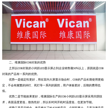
二、
维康国际
封装的优势
COB
之所以
封装的小间距
显示屏占到企业销售额
以上，原因就是
COB
LED
50%
COB
封装的产品有一系列的优势。
优势一是稳定性更好，用在室内大屏显示场合时，
的产品长期使用更稳
COB
定，不会有频繁的掉灯、死灯等一系列的困扰，用户体验更好，后期的费用也
低。
优势二是节能效果更好，维康国际生产的
小间距
显示屏采用共阴技
COB
LED
术，表面温度更低，散热性好，所以长时间开机时温度低，也更加节能。
优势三是产品线全，并且推出了
的产品，点间距更小，几乎与液晶产
P0.625