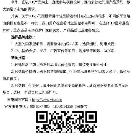
卓华一直以
产品为主，直接参与项目投标，推出多款微间距产品系列，极
LED
大满足了市场的需求。
其实，关于
小间距显示屏十佳品牌这种排名在业内有很多，不同的平台给
LED
出的排名也是不一样的，我们用户在查看时主要做参考即可，在选择
显示屏品
LED
牌时，重点还是考察品牌厂家的实力、产品品质以及服务情况。
选择品牌建议：
1. 大型的国家型项目，需要整体的解决方案，选择洲明、海康威视；
2.
中小型的会议、展厅、广告宣传等项目，选择维康国际、
等。
GQY
避坑指南：
1. 只选知名品牌，殊不知品牌溢价也很高，建议更注重性价比；
2.
只选低价格的，殊不知道影响
小间距显示屏价格的因素太多了，低价意
LED
味着低质；
3. 只选最小间距的，最小间距意味着更高的价格，建议根据观看距离与应用
场合，选择一个适合的点间距即可。
维康国际官网：
https://www.vican.cn
官方服务电话：400-6677-885 18660101259（同微信）