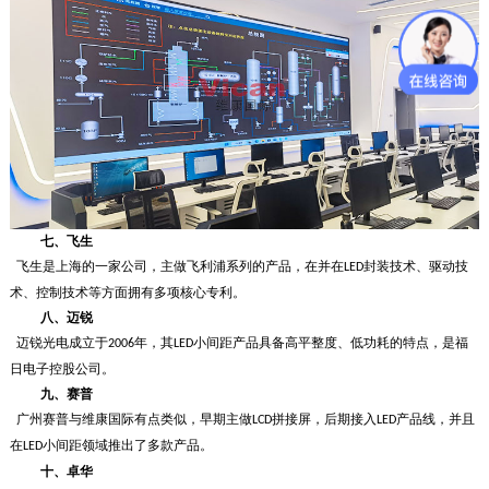
七、
飞生
飞生是上海的一家公司，主做飞利浦系列的产品，在并在
封装技术、驱动技
LED
术、控制技术等方面拥有多项核心专利。
八、
迈锐
迈锐光电成立于
年，其
小间距产品具备高平整度、低功耗的特点，是福
2006
LED
日电子控股公司。
九、
赛普
广州赛普与维康国际有点类似，早期主做
拼接屏，后期接入
产品线，并且
LCD
LED
在
小间距领域推出了多款产品。
LED
十、
卓华