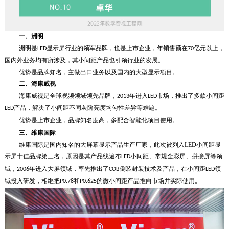
一、
洲明
洲明是
显示屏行业的领军品牌，也是上市企业，年销售额在
亿元以上，
LED
70
国内外业务均有所涉及，其小间距产品也引领行业的发展。
优势是品牌知名，主做出口业务以及国内的大型显示项目。
二、
海康威视
海康威视是全球视频领域领先品牌，
年进入
市场，推出了多款小间距
2013
LED
产品，解决了小间距不同灰阶亮度均匀性差异等难题。
LED
优势是上市企业，品牌知名度高，多配合智能化项目使用。
三、
维康国际
维康国际是国内知名的大屏幕显示产品生产厂家，此次被列入LED小间距显
示屏十佳品牌第三名，原因是其产品线遍布
小间距、常规全彩屏、拼接屏等领
LED
域，
年进入大屏领域，率先推出了
倒装封装技术及产品，在小间距
领
2006
COB
LED
域投入研发，相继把
和
的微小间距产品推向市场并实际使用。
P0.78
P0.625