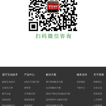
展厅互动技术
产品中心
解决方案
服务支持
关于维康
触摸互动技术
全彩LED显示屏
展厅展馆解决方案
优享服务
维康简介
沉浸式大屏
透明屏
会议室解决方案
下载中心
企业文化
数字沙盘
COB显示屏
报告厅/舞台演出解决方案
荣誉资质
电动结构
液晶拼接屏
监控指挥中心解决方案
人才招聘
随动讲解技术
音响系统
体育场馆解决方案
公司新闻