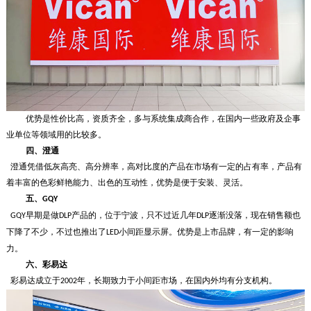
优势是性价比高，资质齐全，多与系统集成商合作，在国内一些政府及企事
业单位等领域用的比较多。
四、
澄通
澄通凭借低灰高亮、高分辨率，高对比度的产品在市场有一定的占有率，产品有
着丰富的色彩鲜艳能力、出色的互动性，优势是便于安装、灵活。
五、
GQY
早期是做
产品的，位于宁波，只不过近几年
逐渐没落，现在销售额也
GQY
DLP
DLP
下降了不少，不过也推出了
小间距显示屏。优势是上市品牌，有一定的影响
LED
力。
六、
彩易达
彩易达成立于
年，长期致力于小间距市场，在国内外均有分支机构。
2002